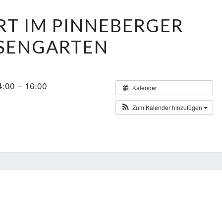
MAIKONZERT
T IM PINNEBERGER
IM
SENGARTEN
PINNEBERGER
ROSENGARTEN
4:00 – 16:00
Kalender
Zum Kalender hinzufügen